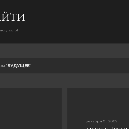
К основному контенту
AЙТИ
наступило!
ом "
БУДУЩЕЕ
"
декабря 01, 2009