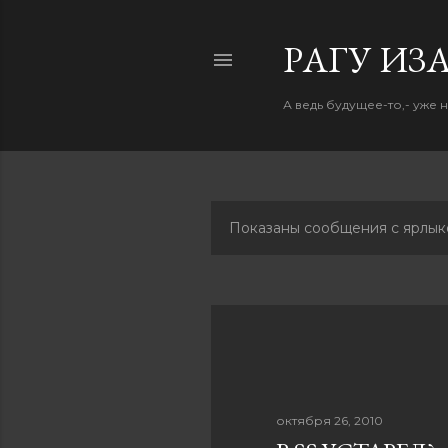
PАГУ ИЗ
А ведь будущее-то,- уже 
Показаны сообщения с ярлык
С
о
о
б
щ
октября 26, 2010
е