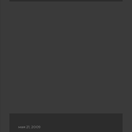
н
и
я
мая 21, 2009