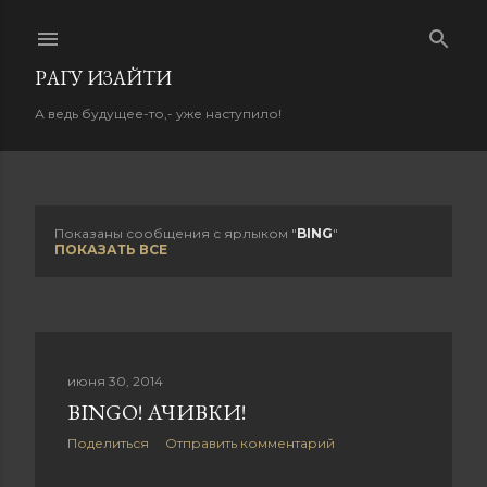
К основному контенту
PАГУ ИЗAЙТИ
А ведь будущее-то,- уже наступило!
Показаны сообщения с ярлыком "
BING
"
С
ПОКАЗАТЬ ВСЕ
о
о
б
июня 30, 2014
BINGО! АЧИВКИ!
щ
Поделиться
Отправить комментарий
е