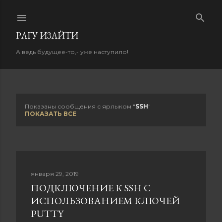
К основному контенту
PАГУ ИЗAЙТИ
А ведь будущее-то,- уже наступило!
Показаны сообщения с ярлыком "
SSH
"
С
ПОКАЗАТЬ ВСЕ
о
о
б
января 29, 2019
ПОДКЛЮЧЕНИЕ К SSH С
щ
ИСПОЛЬЗОВАНИЕМ КЛЮЧЕЙ
е
PUTTY