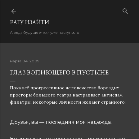
К основному контенту
PАГУ ИЗAЙТИ
А ведь будущее-то,- уже наступило!
марта 04, 2009
ГЛАЗ ВОПИЮЩЕГО В ПУСТЫНЕ
Пока всё прогрессивное человечество бороздит
просторы большого театра настраивает антиспам-
фильтры, некоторые личности желают странного:
Друзья, вы — последняя моя надежда.
Не знаю как это произошло, происки ли это