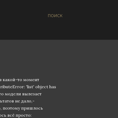
ПОИСК
в какой-то момент
teError: 'list' object has
есто модели вылезает
льтатов не дало,-
о, поэтому пришлось
ось всё просто: