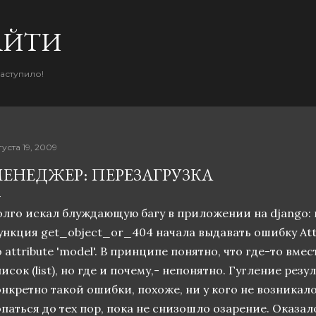
К основному контенту
AЙТИ
наступило!
густа 19, 2009
ЕНЕДЖЕР: ПЕРЕЗАГРУЗКА
олго искал блуждающую багу в приложении на django: 
нкция get_object_or_404 начала выдавать ошибку Attribu
 attribute 'model'. В принципе понятно, что где-то вм
исок (list), но где и почему,- непонятно. Гугление резу
онкретно такой ошибки, похоже, ни у кого не возникал
паться до тех пор, пока не снизошло озарение. Оказал