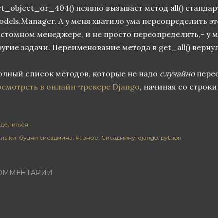
et_object_or_404() неявно вызывает метод all() станд
odels.Manager. А у меня хватило ума переопределить эт
астомном менеджере, и не просто переопределить,- у 
угие задачи. Переименование метода в get_all() вернул
олный список методов, которые не надо
случайно
перео
осмотреть в онлайн-трекере Django
, начиная со строк
делиться
лыки:
будни сисадмина
Разное
Сисадмину
django
python
ОММЕНТАРИИ