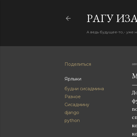
PАГУ ИЗ
А ведь будущее-то,- уже 
Поделиться
ав
М
Ярлыки
будни сисадмина
Д
Разное
фу
Сисадмину
no
django
сп
python
к
ко