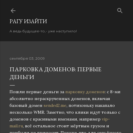
К основному контенту
PАГУ ИЗAЙТИ
А ведь будущее-то,- уже наступило!
сентября 03, 2009
ПАРКОВКА ДОМЕНОВ: ПЕРВЫЕ
ДЕНЬГИ
Пошли первые деньги за
парковку доменов
: c 8-ми
абсолютно нераскрученных доменов, включая
базовый домен
sended2.me
, потихоньку накапало
несколько WMR. Заметно, что клики идут только с
доменов с красивыми именами, например
vip-
mail.ru
, всё остальное стоит мёртвым грузом и
прибыли не приносит. Похоже, что для серьёзного