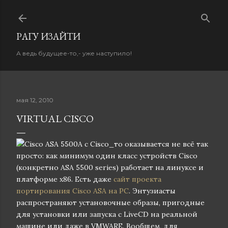
К основному контенту
PАГУ ИЗAЙТИ
А ведь будущее-то,- уже наступило!
мая 12, 2010
VIRTUAL CISCO
А с Cisco_то оказывается не всё так
просто: как минимум один класс устройств Cisco
(конкретно ASA 5500 series) работает на линуксе и
платформе x86. Есть даже
сайт проекта
портирования Cisco ASA на PC
. Энтузиасты
распространяют установочные образы, пригодные
для установки или запуска с LiveCD на реальной
машине или даже в VMWARE. Вообщем, для