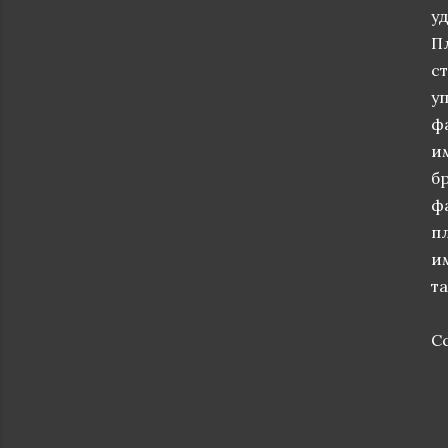
у
П
с
уп
фа
и
б
ф
пл
и
т
С