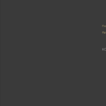
По
Яр
К