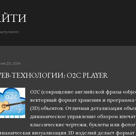
К основному контенту
AЙТИ
наступило!
ля 23, 2014
EB-ТЕХНОЛОГИИ: O2C PLAYER
O2C (сокращение английской фразы «objects
векторный формат хранения и программа
(3D) объектов. Отличная детализация объе
динамическое управление обзором впечат
классические чертежи, буклеты или фото
инамическая визуализация 3D изделий делает формат 