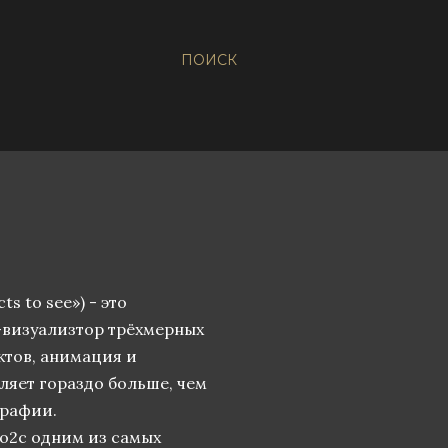
ПОИСК
 to see») - это
-визуализтор трёхмерных
ктов, анимация и
ляет гораздо больше, чем
графии.
o2c одним из самых