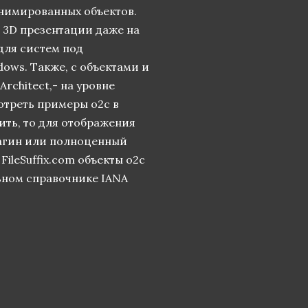
нимированных объектов.
 3D презентации даже на
для систем под
ndows. Также, с объектами и
rchitect,- на уровне
отреть примеры o2c в
ить, то для отображения
лагин или полноценный
FileSuffix.com объекты o2c
льном справочнике IANA