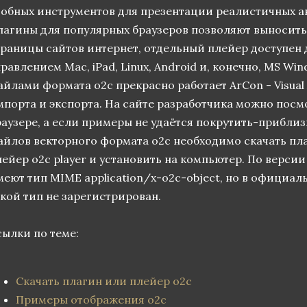
добных инструментов для презентации реалистичных а
лагины для популярных браузеров позволяют выносить
траницы сайтов интернет, отдельный плейер доступен 
равлением Mac, iPad, Linux, Android и, конечно, MS Wi
йлами формата o2c прекрасно работает ArCon - Visual A
мпорта и экспорта. На сайте разработчика можно посм
раузере, а если примеры не удаётся покрутить-приблиз
айлов векторного формата o2c необходимо скачать п
ейер o2c player и установить на компьютер. По версии 
меют тип MIME application/x-o2c-object, но в официа
акой тип не зарегистрирован.
сылки по теме:
Скачать плагин или плейер o2c
Примеры отображения o2c