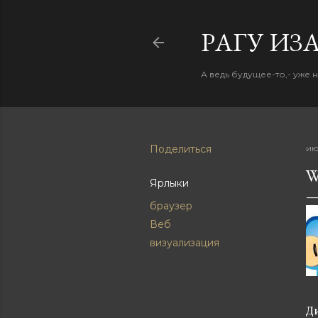
PАГУ ИЗ
А ведь будущее-то,- уже 
Поделиться
ию
W
Ярлыки
браузер
Веб
визуализация
Д