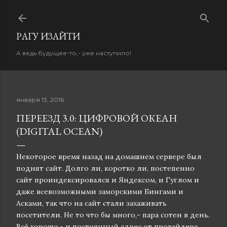
К основному контенту
PАГУ ИЗAЙТИ
А ведь будущее-то,- уже наступило!
января 13, 2016
ПЕРЕЕЗД 3.0: ЦИФРОВОЙ ОКЕАН
(DIGITAL OCEAN)
Некоторое время назад на домашнем сервере был
поднят сайт. Долго ли, коротко ли, постепенно
сайт проиндексировался и Яндексом, и Гуглом и
даже всевозможными заморскими Бингами и
Асками, так что на сайт стали захаживать
посетители. Не то что бы много,- пара сотен в день.
Всё хорошо,- и постоянный адрес от провайдера